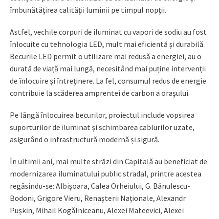
îmbunătățirea calității luminii pe timpul nopții.
Astfel, vechile corpuri de iluminat cu vapori de sodiu au fost
înlocuite cu tehnologia LED, mult mai eficientă și durabilă.
Becurile LED permit o utilizare mai redusă a energiei, au o
durată de viață mai lungă, necesitând mai puține intervenții
de înlocuire și întreținere. La fel, consumul redus de energie
contribuie la scăderea amprentei de carbon a orașului.
Pe lângă înlocuirea becurilor, proiectul include vopsirea
suporturilor de iluminat și schimbarea cablurilor uzate,
asigurând o infrastructură modernă și sigură.
În ultimii ani, mai multe străzi din Capitală au beneficiat de
modernizarea iluminatului public stradal, printre acestea
regǎsindu-se: Albișoara, Calea Orheiului, G. Bănulescu-
Bodoni, Grigore Vieru, Renașterii Naționale, Alexandr
Pușkin, Mihail Kogălniceanu, Alexei Mateevici, Alexei