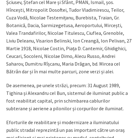
Șciusev, Ștefan cel Mare și Sfânt, PMAN, Ismail, șos.
Hîncești, Mitropolit Dosoftei, Tudor Vladimirescu, Teilor,
Cuza Vodă, Nicolae Testemițanu, Burebista, Traian, Gr.
Botanică, Dacia, Sarmizegetusa, Aeroportului, Mircești,
Valea Trandafirilor, Nicolae Titulescu, Ciuflea, Grenoble,
Liviu Deleanu, Visarion Belinski, Ion Creangă, Ion Pelivan, 27
Martie 1918, Nicolae Costin, Piața D. Cantemir, Ghidighici,
Ceucari, Socoleni, Nicolae Dimo, Alecu Russo, Andrei
Saharov, Dumitru Rîșcanu, Maria Drăgan, bd. Mircea cel
Bătrân dar și în mai multe parcuri, zone verzi și alei.
De asemenea, pe unele străzi, precum: 31 August 1989,
Tighina și Alexandru cel Bun, sistemul de iluminat public a
fost reabilitat capital, prin schimbarea cablurilor
subterane și aeriene a pilonilor și corpurilor de iluminat.
Eforturile de reabilitare și modernizare a iluminatului
public stradal reprezintă un pas important către un oraș
mai eficient și mai prietenos cu mediul, contribuind