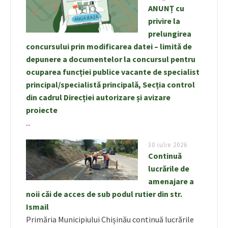
ANUNȚ cu
privire la
prelungirea
concursului prin modificarea datei – limită de
depunere a documentelor la concursul pentru
ocuparea funcției publice vacante de specialist
principal/specialistă principală, Secția control
din cadrul Direcției autorizare și avizare
proiecte
...
30 iulie 2026
Continuă
lucrările de
amenajare a
noii căi de acces de sub podul rutier din str.
Ismail
Primăria Municipiului Chișinău continuă lucrările