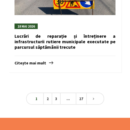
18 MAI 2026
Lucrări de reparație și întreținere a
infrastructurii rutiere municipale executate pe
parcursul săptămânii trecute
Citește mai mult
1
2
3
…
27