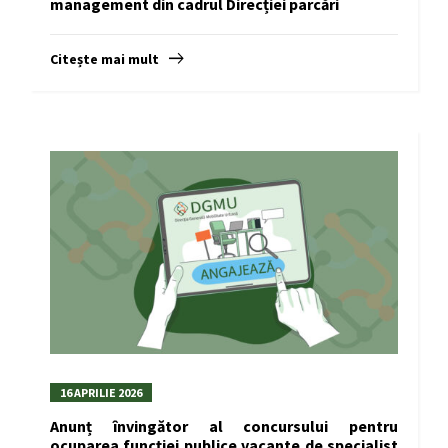
management din cadrul Direcției parcări
Citește mai mult
16 APRILIE 2026
Anunț învingător al concursului pentru
ocuparea funcției publice vacante de specialist