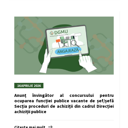
16 APRILIE 2026
Anunț învingător al concursului pentru
ocuparea funcției publice vacante de șef/șefă
Secția proceduri de achiziții din cadrul Direcției
achiziții publice
Citește mai mult