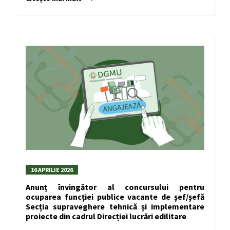
16 APRILIE 2026
Anunț învingător al concursului pentru
ocuparea funcției publice vacante de șef/șefă
Secția supraveghere tehnică și implementare
proiecte din cadrul Direcției lucrări edilitare