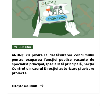
22 IULIE 2026
ANUNȚ cu privire la desfășurarea concursului
pentru ocuparea funcției publice vacante de
specialist principal/specialistă principală, Secția
Control din cadrul Direcției autorizare și avizare
proiecte
Citește mai mult