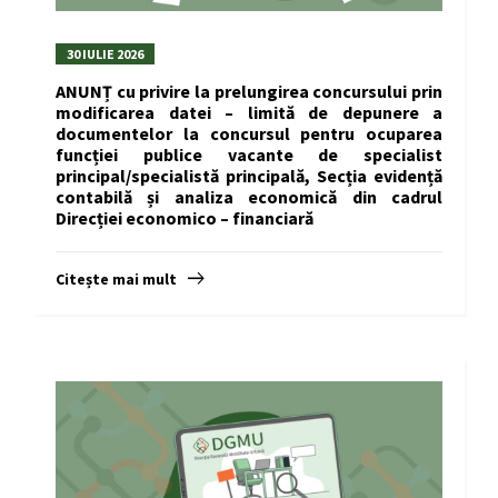
30 IULIE 2026
ANUNȚ cu privire la prelungirea concursului prin
modificarea datei – limită de depunere a
documentelor la concursul pentru ocuparea
funcției publice vacante de specialist
principal/specialistă principală, Secția evidență
contabilă și analiza economică din cadrul
Direcției economico – financiară
Citește mai mult