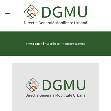
Prima pagină
»
Lucrări cu finanțare externă