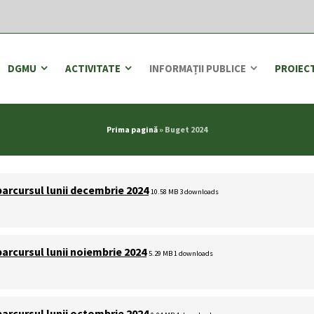
DGMU
ACTIVITATE
INFORMAȚII PUBLICE
PROIEC
Prima pagină
»
Buget 2024
parcursul lunii decembrie 2024
10.58 MB
3 downloads
parcursul lunii noiembrie 2024
5.29 MB
1 downloads
parcursul lunii octombrie 2024