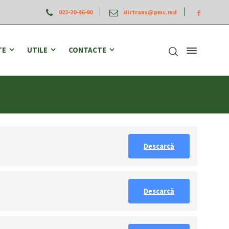
022-20-46-90
dirtrans@pmc.md
TE
UTILE
CONTACTE
Descarcă
Descarcă