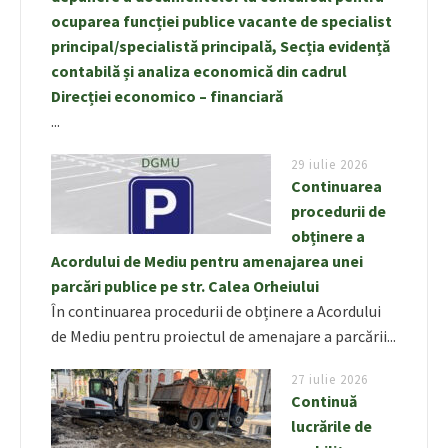
ocuparea funcției publice vacante de specialist
principal/specialistă principală, Secția evidență
contabilă și analiza economică din cadrul
Direcției economico – financiară
...
29 iulie 2026
Continuarea
procedurii de
obținere a
Acordului de Mediu pentru amenajarea unei
parcări publice pe str. Calea Orheiului
În continuarea procedurii de obținere a Acordului
de Mediu pentru proiectul de amenajare a parcării...
27 iulie 2026
Continuă
lucrările de