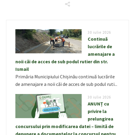
30 iulie 2026
Continuă
lucrările de
amenajare a
noii căi de acces de sub podul rutier din str.
Ismail
Primăria Municipiului Chișinău continuă lucrările
de amenajare a noii căi de acces de sub podul ruti...
30 iulie 2026
ANUNȚ cu
privire la
prelungirea
concursului prin modificarea datei – limită de
depunere a documentelor la concursul pentru