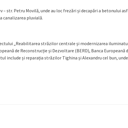
– str. Petru Movilă, unde au loc frezări și decapări a betonului asfa
 la canalizarea pluvială.
oiectului „Reabilitarea străzilor centrale și modernizarea iluminatu
uropeană de Reconstrucție și Dezvoltare (BERD), Banca Europeană de
ul include și reparația străzilor Tighina și Alexandru cel bun, unde