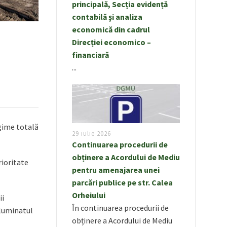
principală, Secția evidență
contabilă și analiza
economică din cadrul
Direcției economico –
financiară
...
ngime totală
29 iulie 2026
Continuarea procedurii de
obținere a Acordului de Mediu
rioritate
pentru amenajarea unei
parcări publice pe str. Calea
Orheiului
ii
În continuarea procedurii de
iluminatul
obținere a Acordului de Mediu