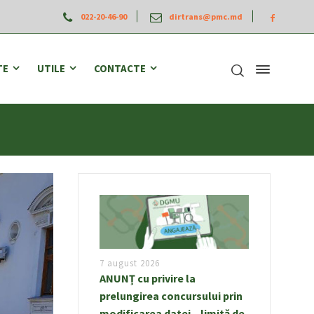
022-20-46-90
dirtrans@pmc.md
TE
UTILE
CONTACTE
7 august 2026
ANUNȚ cu privire la
prelungirea concursului prin
modificarea datei – limită de