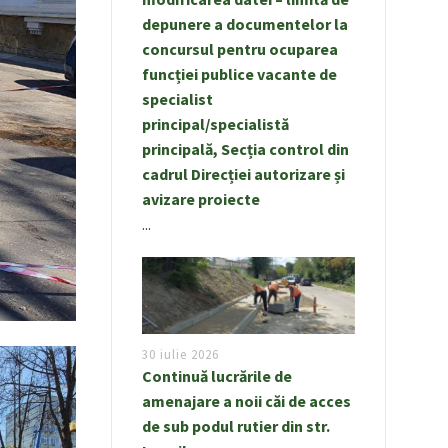
depunere a documentelor la
concursul pentru ocuparea
funcției publice vacante de
specialist
principal/specialistă
principală, Secția control din
cadrul Direcției autorizare și
avizare proiecte
...
30 iulie 2026
Continuă lucrările de
amenajare a noii căi de acces
de sub podul rutier din str.