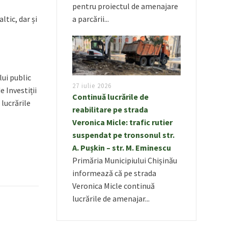
pentru proiectul de amenajare
ltic, dar și
a parcării...
lui public
27 iulie 2026
 Investiții
Continuă lucrările de
 lucrările
reabilitare pe strada
Veronica Micle: trafic rutier
suspendat pe tronsonul str.
A. Pușkin – str. M. Eminescu
Primăria Municipiului Chișinău
informează că pe strada
Veronica Micle continuă
lucrările de amenajar...