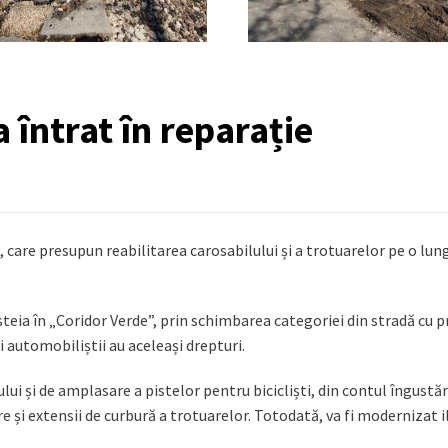
 întrat în reparație
, care presupun reabilitarea carosabilului și a trotuarelor pe o lu
eia în „Coridor Verde”, prin schimbarea categoriei din stradă cu p
și automobiliștii au aceleași drepturi.
lui și de amplasare a pistelor pentru bicicliști, din contul îngustăr
are și extensii de curbură a trotuarelor. Totodată, va fi modernizat 