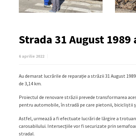
Strada 31 August 1989 a
6 aprilie 2022
Au demarat lucrările de reparație a străzii 31 August 1989
de 3,14 km.
Proiectul de renovare străzii prevede transformarea acest
pentru automobile, în stradă pe care pietonii, bicicliștii 
Astfel, urmează a fi efectuate lucrări de lărgire a trotuaru
carosabilului. Intersecțiile vor fi securizate prin semafo
stradal.