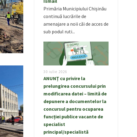
Ismail
Primăria Municipiului Chișinău
continuă lucrările de
amenajare a noii căi de acces de
sub podul ruti...
30 iulie 2026
ANUNȚ cu privire la
prelungirea concursului prin
modificarea datei – limită de
depunere a documentelor la
concursul pentru ocuparea
funcției publice vacante de
specialist
principal/specialistă