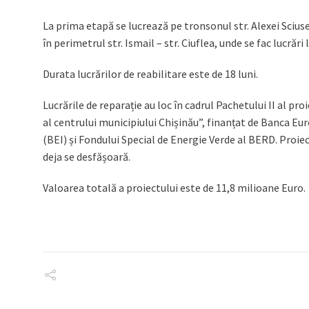
La prima etapă se lucrează pe tronsonul str. Alexei Sciusev 
în perimetrul str. Ismail – str. Ciuflea, unde se fac lucrări
Durata lucrărilor de reabilitare este de 18 luni.
Lucrările de reparație au loc în cadrul Pachetului II al pr
al centrului municipiului Chișinău”, finanțat de Banca E
(BEI) și Fondului Special de Energie Verde al BERD. Proiect
deja se desfășoară.
Valoarea totală a proiectului este de 11,8 milioane Euro.