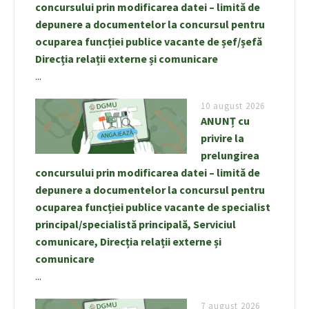
concursului prin modificarea datei – limită de
depunere a documentelor la concursul pentru
ocuparea funcției publice vacante de șef/șefă
Direcția relații externe și comunicare
...
10 august 2026
ANUNȚ cu
privire la
prelungirea
concursului prin modificarea datei – limită de
depunere a documentelor la concursul pentru
ocuparea funcției publice vacante de specialist
principal/specialistă principală, Serviciul
comunicare, Direcția relații externe și
comunicare
...
7 august 2026