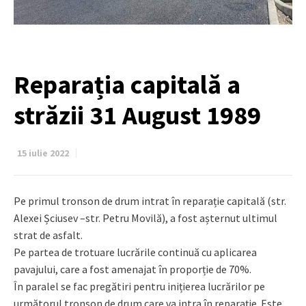
Reparația capitală a
străzii 31 August 1989
15 iulie 2022
Pe primul tronson de drum intrat în reparație capitală (str.
Alexei Șciusev –str. Petru Movilă), a fost așternut ultimul
strat de asfalt.
Pe partea de trotuare lucrările continuă cu aplicarea
pavajului, care a fost amenajat în proporție de 70%.
În paralel se fac pregătiri pentru inițierea lucrărilor pe
următorul tronson de drum care va intra în reparație. Este