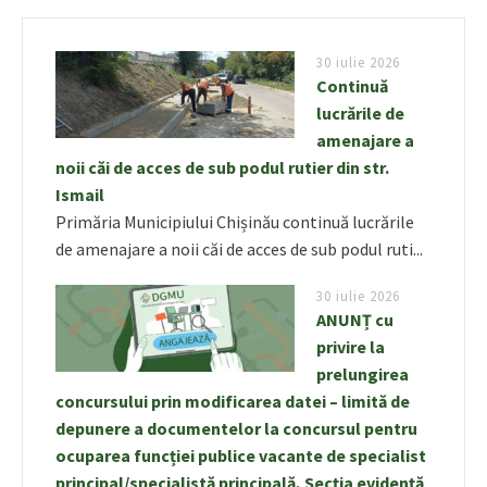
30 iulie 2026
Continuă
lucrările de
amenajare a
noii căi de acces de sub podul rutier din str.
Ismail
Primăria Municipiului Chișinău continuă lucrările
de amenajare a noii căi de acces de sub podul ruti...
30 iulie 2026
ANUNȚ cu
privire la
prelungirea
concursului prin modificarea datei – limită de
depunere a documentelor la concursul pentru
ocuparea funcției publice vacante de specialist
principal/specialistă principală, Secția evidență