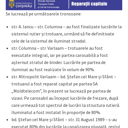
Se lucrează pe următoarele tronsoane:
str. A. Iancu – str. Columna – au fost finalizate lucrările la
sistemul rutier și trotuare, urmând să fie definitivate
cele de la sistemul de iluminat stradal.
str. Columna – str. Varlaam – trotuarele au fost
executate integral, iar pe partea carosabilă a fost
așternut stratul de binder. Lucrările pe partea de
iluminat au fost realizate în volum de 90%.
str. Mitropolit Varlaam – bd. Ștefan cel Mare și Sfânt –
trotuarul a fost reparat capital pe partea SA
„Moldtelecom”, în prezent se lucrează pe partea de
vizavi. Pe carosabil au început lucrările de frezare, după
care urmează tot spectrul de lucrări la structura rutieră.
Iluminatul a fost instalat în proporție de 80%.
bd. Ștefan cel Mare și Sfânt – str. 31 August 1989 – s-au
executat 80% din lucrările la canalizarea pluvială, restul