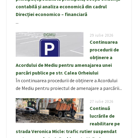
contabilă și analiza economică din cadrul
Direcției economico – financiară
...
29 iulie 2026
Continuarea
procedurii de
obținere a
Acordului de Mediu pentru amenajarea unei
parcări publice pe str. Calea Orheiului
În continuarea procedurii de obținere a Acordului
de Mediu pentru proiectul de amenajare a parcării...
27 iulie 2026
Continuă
lucrările de
reabilitare pe
strada Veronica Micle: trafic rutier suspendat