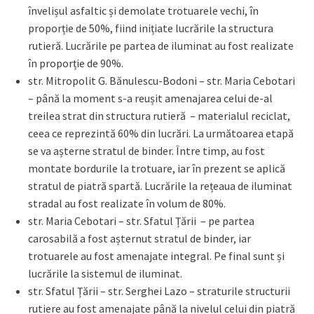
învelișul asfaltic și demolate trotuarele vechi, în
proporție de 50%, fiind inițiate lucrările la structura
rutieră. Lucrările pe partea de iluminat au fost realizate
în proporție de 90%.
str. Mitropolit G. Bănulescu-Bodoni – str. Maria Cebotari
– până la moment s-a reușit amenajarea celui de-al
treilea strat din structura rutieră – materialul reciclat,
ceea ce reprezintă 60% din lucrări. La următoarea etapă
se va așterne stratul de binder. Între timp, au fost
montate bordurile la trotuare, iar în prezent se aplică
stratul de piatră spartă. Lucrările la rețeaua de iluminat
stradal au fost realizate în volum de 80%.
str. Maria Cebotari – str. Sfatul Țării – pe partea
carosabilă a fost așternut stratul de binder, iar
trotuarele au fost amenajate integral. Pe final sunt și
lucrările la sistemul de iluminat.
str. Sfatul Țării – str. Serghei Lazo – straturile structurii
rutiere au fost amenajate până la nivelul celui din piatră