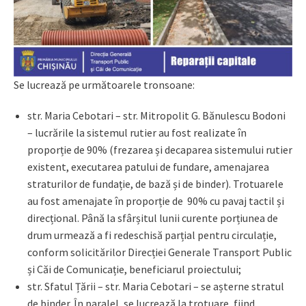
Se lucrează pe următoarele tronsoane:
str. Maria Cebotari – str. Mitropolit G. Bănulescu Bodoni
– lucrările la sistemul rutier au fost realizate în
proporție de 90% (frezarea și decaparea sistemului rutier
existent, executarea patului de fundare, amenajarea
straturilor de fundație, de bază și de binder). Trotuarele
au fost amenajate în proporție de 90% cu pavaj tactil și
direcțional. Până la sfârșitul lunii curente porțiunea de
drum urmează a fi redeschisă parțial pentru circulație,
conform solicitărilor Direcției Generale Transport Public
și Căi de Comunicație, beneficiarul proiectului;
str. Sfatul Țării – str. Maria Cebotari – se așterne stratul
de binder. În paralel, se lucrează la trotuare, fiind