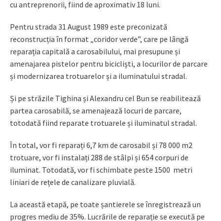
cu antreprenorii, fiind de aproximativ 18 luni.
Pentru strada
31 August 1989 este preconizată
reconstrucția în format „coridor verde”, care pe lângă
reparația capitală a carosabilului, mai presupune și
amenajarea pistelor pentru bicicliști, a locurilor de parcare
și modernizarea trotuarelor și a iluminatului stradal.
Și pe străzile Tighina și Alexandru cel Bun se reabilitează
partea carosabilă, se amenajează locuri de parcare,
totodată fiind reparate trotuarele și iluminatul stradal.
În total, vor fi reparați 6,7 km de carosabil și 78 000 m2
trotuare, vor fi instalați 288 de stâlpi și 654 corpuri de
iluminat. Totodată, vor fi schimbate peste 1500 metri
liniari de rețele de canalizare pluvială.
La această etapă, pe toate șantierele se înregistrează un
progres mediu de 35%. Lucrările de reparație se execută pe