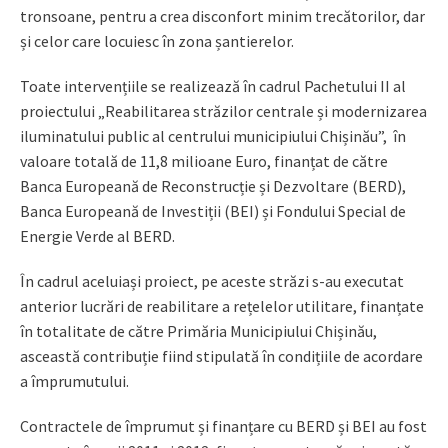
tronsoane, pentru a crea disconfort minim trecătorilor, dar
și celor care locuiesc în zona șantierelor.
Toate intervențiile se realizează în cadrul Pachetului II al
proiectului „Reabilitarea străzilor centrale și modernizarea
iluminatului public al centrului municipiului Chișinău”, în
valoare totală de 11,8 milioane Euro, finanțat de către
Banca Europeană de Reconstrucție și Dezvoltare (BERD),
Banca Europeană de Investiții (BEI) și Fondului Special de
Energie Verde al BERD.
În cadrul aceluiași proiect, pe aceste străzi s-au executat
anterior lucrări de reabilitare a rețelelor utilitare, finanțate
în totalitate de către Primăria Municipiului Chișinău,
asceastă contribuție fiind stipulată în condițiile de acordare
a împrumutului.
Contractele de împrumut și finanțare cu BERD și BEI au fost