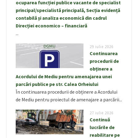
ocuparea funcției publice vacante de specialist
principal/specialistă principală, Secția evidență
contabilă și analiza economică din cadrul
Direcției economico – financiară
...
29 iulie 2026
Continuarea
procedurii de
obținere a
Acordului de Mediu pentru amenajarea unei
parcări publice pe str. Calea Orheiului
În continuarea procedurii de obținere a Acordului
de Mediu pentru proiectul de amenajare a parcării...
27 iulie 2026
Continuă
lucrările de
reabilitare pe