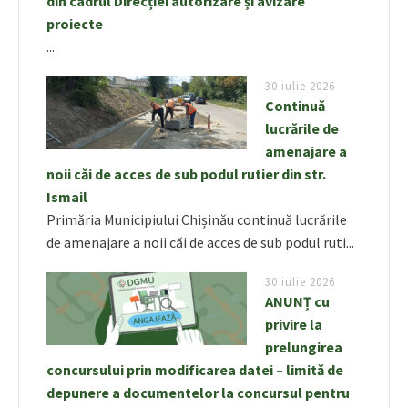
din cadrul Direcției autorizare și avizare
proiecte
...
30 iulie 2026
Continuă
lucrările de
amenajare a
noii căi de acces de sub podul rutier din str.
Ismail
Primăria Municipiului Chișinău continuă lucrările
de amenajare a noii căi de acces de sub podul ruti...
30 iulie 2026
ANUNȚ cu
privire la
prelungirea
concursului prin modificarea datei – limită de
depunere a documentelor la concursul pentru