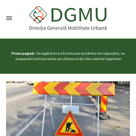
Prima pagină
»
În legătură cu efectuarea lucrărilor de reparație, se
suspendă traficul rutier pe câteva străzi din centrul Capitalei