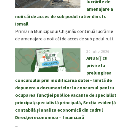
lucrările de
amenajare a
noii căi de acces de sub podul rutier din str.
Ismail
Primăria Municipiului Chișinău continuă lucrările
de amenajare a noii căi de acces de sub podul ruti...
30 iulie 2026
ANUNȚ cu
privire la
prelungirea
concursului prin modificarea datei – limită de
depunere a documentelor la concursul pentru
ocuparea funcției publice vacante de specialist
principal/specialistă principală, Secția evidență
contabilă și analiza economică din cadrul
Direcției economico – financiară
...