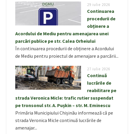
29 iulie 2026
Continuarea
procedurii de
obținere a
Acordului de Mediu pentru amenajarea unei
parcări publice pe str. Calea Orheiului
În continuarea procedurii de obținere a Acordului
de Mediu pentru proiectul de amenajare a parcării...
27 iulie 2026
Continuă
lucrările de
reabilitare pe
strada Veronica Micle: trafic rutier suspendat
pe tronsonul str. A. Pușkin – str. M. Eminescu
Primăria Municipiului Chișinău informează că pe
strada Veronica Micle continuă lucrările de
amenajar...