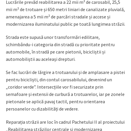
Lucrările prevăd reabilitarea a 22 mii m² de carosabil, 25,5
mii m² de trotuare și 650 metri liniari de canalizate pluvială,
amenajarea a 5 mii m² de parcări stradale și accese și
modernizarea iluminatului public pe toată lungimea străzii.
Strada este supusă unor transformări edilitare,
schimbându-i categoria din stradă cu prioritate pentru
automobile, în stradă pe care pietonii, bicicliștii și
automobiliștii au aceleași drepturi.
Se fac lucrări de lărgire a trotuarului și de amplasare a pistei
pentru bicicliști, din contul carosabilului, devenind un
„coridor verde”. Intersecțiile vor fi securizate prin
semafoare și extensii de curbură a trotuarelor, iar pe zonele
pietonale se aplică pavaj tactil, pentru orientarea
persoanelor cu dizabilități de vedere.
Reparația străzii are loc în cadrul Pachetului II al proiectului
„Reabilitarea străzilor centrale și modernizarea