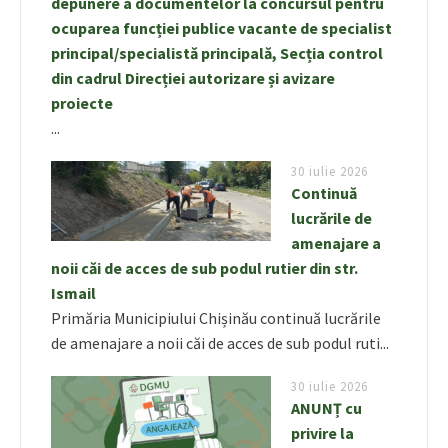
depunere a documentelor la concursul pentru
ocuparea funcției publice vacante de specialist
principal/specialistă principală, Secția control
din cadrul Direcției autorizare și avizare
proiecte
...
30 iulie 2026
Continuă
lucrările de
amenajare a
noii căi de acces de sub podul rutier din str.
Ismail
Primăria Municipiului Chișinău continuă lucrările
de amenajare a noii căi de acces de sub podul ruti...
30 iulie 2026
ANUNȚ cu
privire la