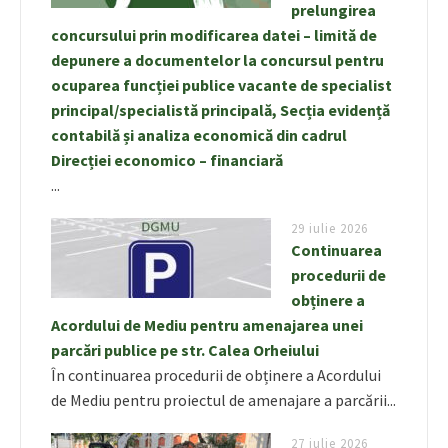
prelungirea
concursului prin modificarea datei – limită de
depunere a documentelor la concursul pentru
ocuparea funcției publice vacante de specialist
principal/specialistă principală, Secția evidență
contabilă și analiza economică din cadrul
Direcției economico – financiară
...
29 iulie 2026
Continuarea
procedurii de
obținere a
Acordului de Mediu pentru amenajarea unei
parcări publice pe str. Calea Orheiului
În continuarea procedurii de obținere a Acordului
de Mediu pentru proiectul de amenajare a parcării...
27 iulie 2026