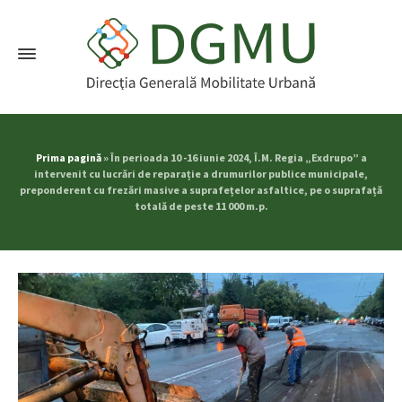
Prima pagină
»
În perioada 10 -16 iunie 2024, Î.M. Regia „Exdrupo” a
intervenit cu lucrări de reparație a drumurilor publice municipale,
preponderent cu frezări masive a suprafețelor asfaltice, pe o suprafață
totală de peste 11 000 m.p.