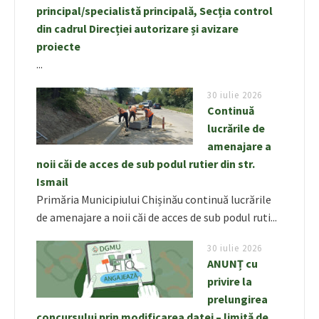
principal/specialistă principală, Secția control
din cadrul Direcției autorizare și avizare
proiecte
...
30 iulie 2026
Continuă
lucrările de
amenajare a
noii căi de acces de sub podul rutier din str.
Ismail
Primăria Municipiului Chișinău continuă lucrările
de amenajare a noii căi de acces de sub podul ruti...
30 iulie 2026
ANUNȚ cu
privire la
prelungirea
concursului prin modificarea datei – limită de