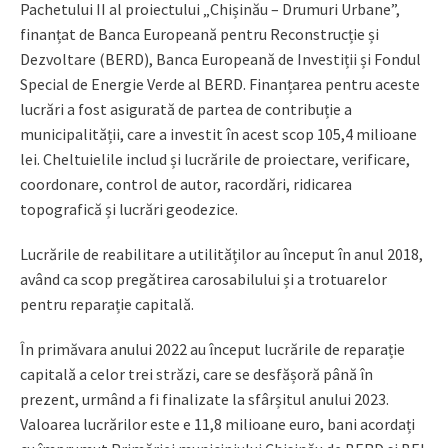
Pachetului II al proiectului „Chișinău – Drumuri Urbane”,
finanțat de Banca Europeană pentru Reconstrucție și
Dezvoltare (BERD), Banca Europeană de Investiții și Fondul
Special de Energie Verde al BERD. Finanțarea pentru aceste
lucrări a fost asigurată de partea de contribuție a
municipalității, care a investit în acest scop 105,4 milioane
lei. Cheltuielile includ și lucrările de proiectare, verificare,
coordonare, control de autor, racordări, ridicarea
topografică și lucrări geodezice.
Lucrările de reabilitare a utilităților au început în anul 2018,
având ca scop pregătirea carosabilului și a trotuarelor
pentru reparație capitală.
În primăvara anului 2022 au început lucrările de reparație
capitală a celor trei străzi, care se desfășoră până în
prezent, urmând a fi finalizate la sfârșitul anului 2023.
Valoarea lucrărilor este e 11,8 milioane euro, bani acordați